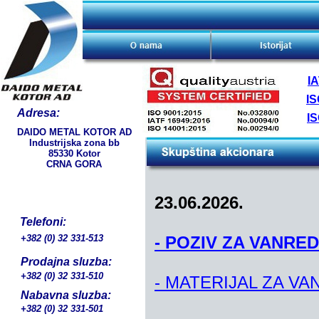
I
IS
Adresa:
IS
DAIDO METAL KOTOR AD
Industrijska zona bb
85330 Kotor
CRNA GORA
23.06.2026.
Telefoni:
+382 (0) 32 331-513
- POZIV ZA VANRE
Prodajna sluzba:
+382 (0) 32 331-510
- MATERIJAL ZA VA
Nabavna sluzba:
+382 (0) 32 331-501